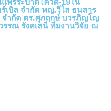
์แพร่ระบาดโควิด-19ใน
ร์เบิล จำกัด พญ.วิไล ธนสาร
์ จำกัด ดร.ศุภฤกษ์ บวรภิญโญ
รรณ รังคเสนี ทีมงานวิจัย ณ