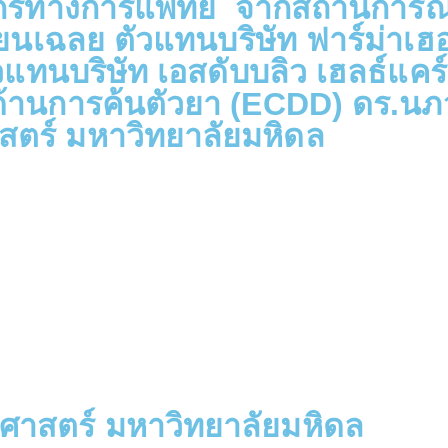
คลากรทางการแพทย์ จากสถานการณ
นเฉลย ตัวแทนบริษัท ฟาร์ม่าเฮอ
ัวแทนบริษัท เอสดับบลิว เฮลธ์แคร
ศด้านการค้นตัวยา (ECDD) ดร.นภว
ร์ มหาวิทยาลัยมหิดล
าสตร์ มหาวิทยาลัยมหิดล